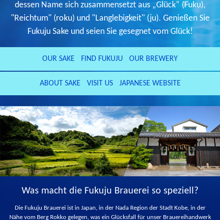
dessen Name sich zusammensetzt aus „Glück“ (Fuku),
"Reichtum" (roku) und "Langlebigkeit" (ju). Genießen Sie
Fukuju Sake und seien Sie gesegnet vom Glück!
OUR SAKE
FIND FUKUJU
OUR BREWERY
ABOUT SAKE
VISIT US
JAPANESE WEBSITE
Was macht die Fukuju Brauerei so speziell?
Die Fukuju Brauerei ist in Japan, in der Nada Region der Stadt Kobe, in der
Nähe vom Berg Rokko gelegen, was ein Glücksfall für unser Brauereihandwerk