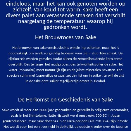
eindeloos, maar het kan ook genoten worden op
zichzelf. Van koud tot warm, sake heeft een
divers palet aan verassende smaken dat verschilt
naargelang de temperatuur waarop hij
gedronken wordt.
Het Brouwroces van Sake
Het brouwen van sake vereist slechts enkele ingredienten, maar het is
noodzakelijk om ze elk zorgvuldig te kiezen voor zijn natuurlijke smaak. De
rijstkorrels worden gemalen totdat alleen de zetmeelhoudende kern ervan
overblijft. Des te langer het maalproces, des te kwaliteitsvoller de sake. Het
water (miyamizu) moet natuurlijk zijn en de juiste mineralen bevatten. Een
speciale schimmel (aspergillus oryzae) zet de rijst om in suiker, terwijl de gist
in de sake deze suiker tegelijkertijd omzet in alcohol.
De Herkomst en Geschiedenis van Sake
Sake wordt al meer dan 2000 jaar gedronken en gebruikt in religieuze ceremonies,
zoals in het Shintoisme. Natte rijstteelt werd omstreeks 300 BC in Japan
geïntroduceerd, maar sake doet pas in de Nara periode (AD 710-794) zijn intrede.
Het wordt voor het eerst vermeld in de Kojiki, de oudste kroniek over de Japanse